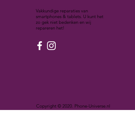
Vakkundige reparaties van
smartphones & tablets. U kunt het
zo gek niet bedenken en wij
repareren het!
Copyright © 2020. Phone-Universe.nl