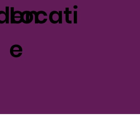
jden
Locati
e