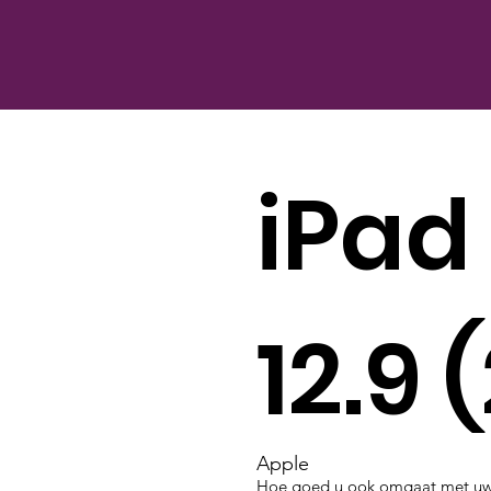
iPad
12.9 
Apple
Hoe goed u ook omgaat met uw A