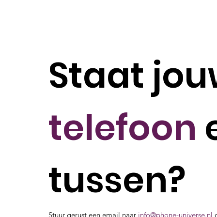
Staat jo
telefoon
e
tussen?
Stuur gerust een email naar
info@phone-universe.nl
o