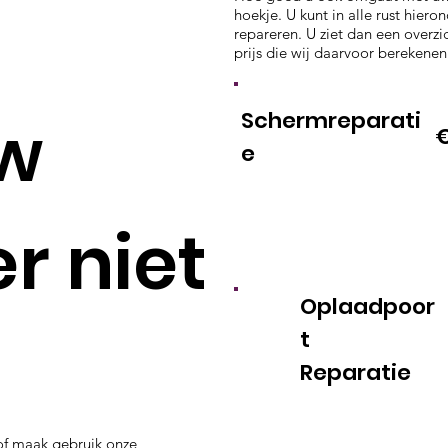
hoekje. U kunt in alle rust hier
repareren. U ziet dan een over
prijs die wij daarvoor berekene
Schermreparati
uw
€
e
r niet
Oplaadpoor
t
Reparatie
f maak gebruik onze