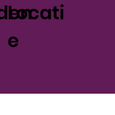
jden
Locati
e