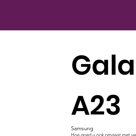
Gala
A23
Samsung
Hoe goed u ook omgaat met uw S