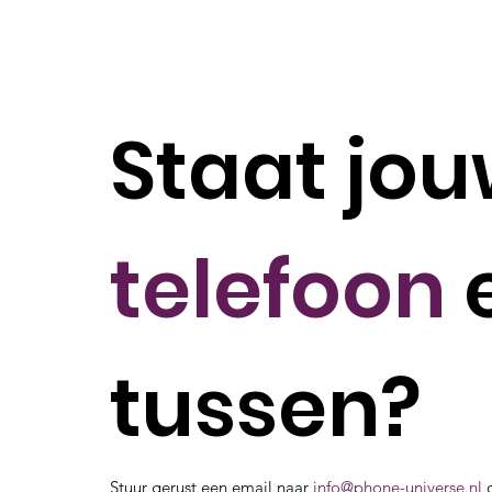
Staat jo
telefoon
e
tussen?
Stuur gerust een email naar
info@phone-universe.nl
o