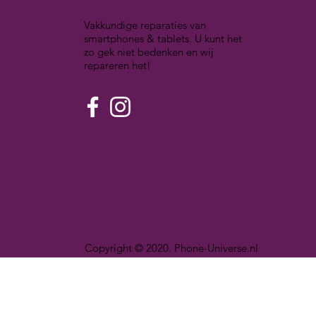
Vakkundige reparaties van
smartphones & tablets. U kunt het
zo gek niet bedenken en wij
repareren het!
Copyright © 2020. Phone-Universe.nl